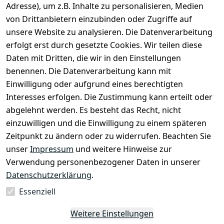
Adresse), um z.B. Inhalte zu personalisieren, Medien
von Drittanbietern einzubinden oder Zugriffe auf
unsere Website zu analysieren. Die Datenverarbeitung
erfolgt erst durch gesetzte Cookies. Wir teilen diese
Daten mit Dritten, die wir in den Einstellungen
Rechtliches
Services
benennen. Die Datenverarbeitung kann mit
AGB
Kontakt
Einwilligung oder aufgrund eines berechtigten
Impressum
Registrieren
Interesses erfolgen. Die Zustimmung kann erteilt oder
Datenschutze
abgelehnt werden. Es besteht das Recht, nicht
rklärung
einzuwilligen und die Einwilligung zu einem späteren
Zeitpunkt zu ändern oder zu widerrufen. Beachten Sie
Barrierefreihe
itserklärung
unser
Impressum
und weitere Hinweise zur
Verwendung personenbezogener Daten in unserer
Widerrufsrec
Datenschutzerklärung
.
ht
Essenziell
Vertrag
Weitere Einstellungen
widerrufen