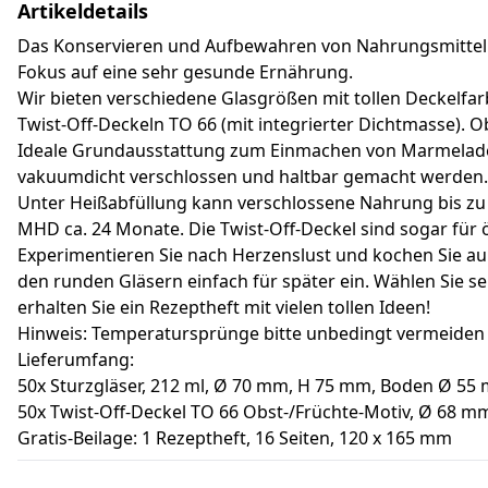
Artikeldetails
Das Konservieren und Aufbewahren von Nahrungsmitteln i
Fokus auf eine sehr gesunde Ernährung.
Wir bieten verschiedene Glasgrößen mit tollen Deckelfar
Twist-Off-Deckeln TO 66 (mit integrierter Dichtmasse). O
Ideale Grundausstattung zum Einmachen von Marmelade,
vakuumdicht verschlossen und haltbar gemacht werden.
Unter Heißabfüllung kann verschlossene Nahrung bis zu 3
MHD ca. 24 Monate. Die Twist-Off-Deckel sind sogar für ö
Experimentieren Sie nach Herzenslust und kochen Sie auße
den runden Gläsern einfach für später ein. Wählen Sie s
erhalten Sie ein Rezeptheft mit vielen tollen Ideen!
Hinweis: Temperatursprünge bitte unbedingt vermeiden 
Lieferumfang:
50x Sturzgläser, 212 ml, Ø 70 mm, H 75 mm, Boden Ø 55 
50x Twist-Off-Deckel TO 66 Obst-/Früchte-Motiv, Ø 68 mm
Gratis-Beilage: 1 Rezeptheft, 16 Seiten, 120 x 165 mm