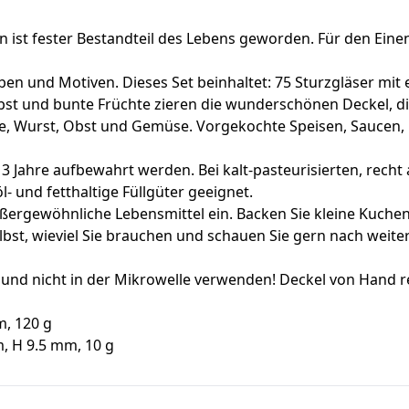
st fester Bestandteil des Lebens geworden. Für den Einen,
ben und Motiven. Dieses Set beinhaltet: 75 Sturzgläser mi
bst und bunte Früchte zieren die wunderschönen Deckel, die
 Wurst, Obst und Gemüse. Vorgekochte Speisen, Saucen, 
 Jahre aufbewahrt werden. Bei kalt-pasteurisierten, recht
l- und fetthaltige Füllgüter geeignet.
rgewöhnliche Lebensmittel ein. Backen Sie kleine Kuchen di
elbst, wieviel Sie brauchen und schauen Sie gern nach weit
und nicht in der Mikrowelle verwenden! Deckel von Hand r
m, 120 g
, H 9.5 mm, 10 g