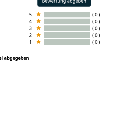
Bewertung abgeben
5
( 0 )
4
( 0 )
3
( 0 )
2
( 0 )
1
( 0 )
kel abgegeben