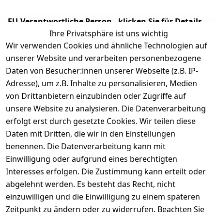
EU-Verantwortliche Person - klicken Sie für Details
Ihre Privatsphäre ist uns wichtig
Wir verwenden Cookies und ähnliche Technologien auf
unserer Website und verarbeiten personenbezogene
Daten von Besucher:innen unserer Webseite (z.B. IP-
Adresse), um z.B. Inhalte zu personalisieren, Medien
von Drittanbietern einzubinden oder Zugriffe auf
unsere Website zu analysieren. Die Datenverarbeitung
erfolgt erst durch gesetzte Cookies. Wir teilen diese
Daten mit Dritten, die wir in den Einstellungen
Rechtliches
Services
benennen. Die Datenverarbeitung kann mit
AGB
Kontakt
Einwilligung oder aufgrund eines berechtigten
Impressum
Registrieren
Interesses erfolgen. Die Zustimmung kann erteilt oder
Datenschutze
abgelehnt werden. Es besteht das Recht, nicht
rklärung
einzuwilligen und die Einwilligung zu einem späteren
Zeitpunkt zu ändern oder zu widerrufen. Beachten Sie
Barrierefreihe