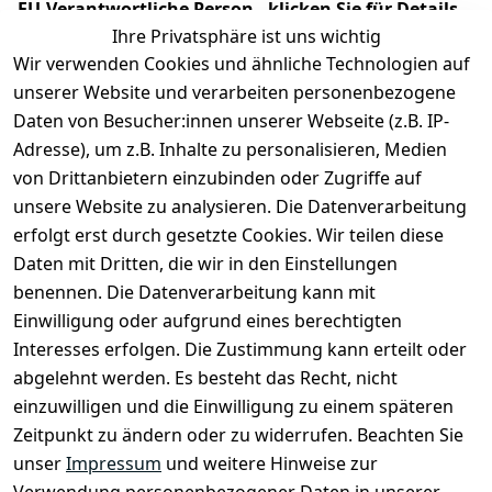
EU-Verantwortliche Person - klicken Sie für Details
Ihre Privatsphäre ist uns wichtig
Wir verwenden Cookies und ähnliche Technologien auf
unserer Website und verarbeiten personenbezogene
Daten von Besucher:innen unserer Webseite (z.B. IP-
Adresse), um z.B. Inhalte zu personalisieren, Medien
von Drittanbietern einzubinden oder Zugriffe auf
unsere Website zu analysieren. Die Datenverarbeitung
erfolgt erst durch gesetzte Cookies. Wir teilen diese
Daten mit Dritten, die wir in den Einstellungen
Rechtliches
Services
benennen. Die Datenverarbeitung kann mit
AGB
Kontakt
Einwilligung oder aufgrund eines berechtigten
Impressum
Registrieren
Interesses erfolgen. Die Zustimmung kann erteilt oder
Datenschutze
abgelehnt werden. Es besteht das Recht, nicht
rklärung
einzuwilligen und die Einwilligung zu einem späteren
Zeitpunkt zu ändern oder zu widerrufen. Beachten Sie
Barrierefreihe
itserklärung
unser
Impressum
und weitere Hinweise zur