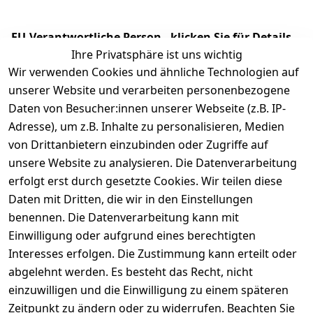
EU-Verantwortliche Person - klicken Sie für Details
Ihre Privatsphäre ist uns wichtig
Wir verwenden Cookies und ähnliche Technologien auf
unserer Website und verarbeiten personenbezogene
Daten von Besucher:innen unserer Webseite (z.B. IP-
Adresse), um z.B. Inhalte zu personalisieren, Medien
von Drittanbietern einzubinden oder Zugriffe auf
unsere Website zu analysieren. Die Datenverarbeitung
erfolgt erst durch gesetzte Cookies. Wir teilen diese
Daten mit Dritten, die wir in den Einstellungen
Rechtliches
Services
benennen. Die Datenverarbeitung kann mit
AGB
Kontakt
Einwilligung oder aufgrund eines berechtigten
Impressum
Registrieren
Interesses erfolgen. Die Zustimmung kann erteilt oder
Datenschutze
abgelehnt werden. Es besteht das Recht, nicht
rklärung
einzuwilligen und die Einwilligung zu einem späteren
Zeitpunkt zu ändern oder zu widerrufen. Beachten Sie
Barrierefreihe