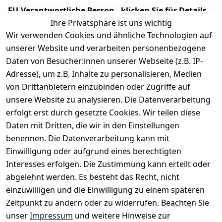
EU-Verantwortliche Person - klicken Sie für Details
Ihre Privatsphäre ist uns wichtig
Wir verwenden Cookies und ähnliche Technologien auf
unserer Website und verarbeiten personenbezogene
Daten von Besucher:innen unserer Webseite (z.B. IP-
Adresse), um z.B. Inhalte zu personalisieren, Medien
von Drittanbietern einzubinden oder Zugriffe auf
unsere Website zu analysieren. Die Datenverarbeitung
erfolgt erst durch gesetzte Cookies. Wir teilen diese
Daten mit Dritten, die wir in den Einstellungen
Rechtliches
Services
benennen. Die Datenverarbeitung kann mit
AGB
Kontakt
Einwilligung oder aufgrund eines berechtigten
Impressum
Registrieren
Interesses erfolgen. Die Zustimmung kann erteilt oder
Datenschutze
abgelehnt werden. Es besteht das Recht, nicht
rklärung
einzuwilligen und die Einwilligung zu einem späteren
Zeitpunkt zu ändern oder zu widerrufen. Beachten Sie
Barrierefreihe
itserklärung
unser
Impressum
und weitere Hinweise zur