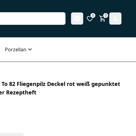
0
0
Porzellan
l To 82 Fliegenpilz Deckel rot weiß gepunktet
er Rezeptheft