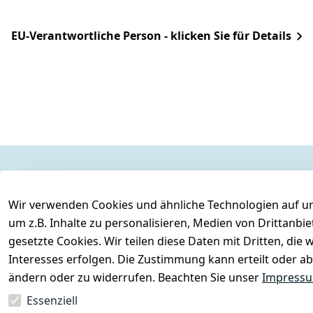
EU-Verantwortliche Person - klicken Sie für Details
Rechtliches
Services
Wir verwenden Cookies und ähnliche Technologien auf un
AGB
Kontakt
um z.B. Inhalte zu personalisieren, Medien von Drittanbi
Impressum
Registrieren
gesetzte Cookies. Wir teilen diese Daten mit Dritten, di
Datenschutzerklärung
Interesses erfolgen. Die Zustimmung kann erteilt oder ab
Barrierefreiheitserklärung
ändern oder zu widerrufen. Beachten Sie unser
Impress
Widerrufsrecht
Essenziell