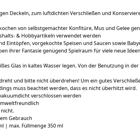
n Deckeln, zum luftdichten Verschließen und Konservieren
kochen von selbstgemachter Konfitüre, Mus und Gelee genut
halts- & Hobbyartikeln verwendet werden
n und Eintöpfen, vorgekochte Speisen und Saucen sowie Bab
eben ihrer Fantasie genügend Spielraum für viele neue Ide
ßes Glas in kaltes Wasser legen. Von der Benutzung in der 
reht und bitte nicht überdrehen! Um ein gutes Verschließe
ings muss beachtet werden, dass es nicht überhitzt wird.
e vakuumdicht verschlossen werden
umweltfreundlich
nicht.
igem Gebrauch
 ml | max. Füllmenge 350 ml