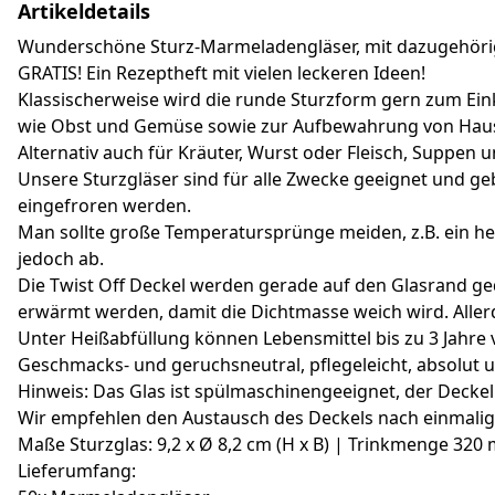
Artikeldetails
Wunderschöne Sturz-Marmeladengläser, mit dazugehörige
GRATIS! Ein Rezeptheft mit vielen leckeren Ideen!
Klassischerweise wird die runde Sturzform gern zum Ein
wie Obst und Gemüse sowie zur Aufbewahrung von Haus
Alternativ auch für Kräuter, Wurst oder Fleisch, Suppe
Unsere Sturzgläser sind für alle Zwecke geeignet und g
eingefroren werden.
Man sollte große Temperatursprünge meiden, z.B. ein hei
jedoch ab.
Die Twist Off Deckel werden gerade auf den Glasrand ged
erwärmt werden, damit die Dichtmasse weich wird. Allerd
Unter Heißabfüllung können Lebensmittel bis zu 3 Jahr
Geschmacks- und geruchsneutral, pflegeleicht, absolut 
Hinweis: Das Glas ist spülmaschinengeeignet, der Deckel 
Wir empfehlen den Austausch des Deckels nach einmal
Maße Sturzglas: 9,2 x Ø 8,2 cm (H x B) | Trinkmenge 320
Lieferumfang: