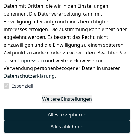
Daten mit Dritten, die wir in den Einstellungen
Rechtliches
Services
benennen. Die Datenverarbeitung kann mit
AGB
Kontakt
Einwilligung oder aufgrund eines berechtigten
Impressum
Registrieren
Interesses erfolgen. Die Zustimmung kann erteilt oder
Datenschutze
abgelehnt werden. Es besteht das Recht, nicht
rklärung
einzuwilligen und die Einwilligung zu einem späteren
Zeitpunkt zu ändern oder zu widerrufen. Beachten Sie
Barrierefreihe
itserklärung
unser
Impressum
und weitere Hinweise zur
Verwendung personenbezogener Daten in unserer
Widerrufsrec
Datenschutzerklärung
.
ht
Essenziell
Vertrag
Weitere Einstellungen
widerrufen
Alles akzeptieren
Alles ablehnen