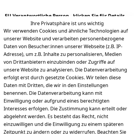
EU-Verantwortliche Person - klicken Sie für Details
Ihre Privatsphäre ist uns wichtig
Wir verwenden Cookies und ähnliche Technologien auf
unserer Website und verarbeiten personenbezogene
Daten von Besucher:innen unserer Webseite (z.B. IP-
Adresse), um z.B. Inhalte zu personalisieren, Medien
von Drittanbietern einzubinden oder Zugriffe auf
unsere Website zu analysieren. Die Datenverarbeitung
erfolgt erst durch gesetzte Cookies. Wir teilen diese
Daten mit Dritten, die wir in den Einstellungen
Rechtliches
Services
benennen. Die Datenverarbeitung kann mit
AGB
Kontakt
Einwilligung oder aufgrund eines berechtigten
Impressum
Registrieren
Interesses erfolgen. Die Zustimmung kann erteilt oder
Datenschutze
abgelehnt werden. Es besteht das Recht, nicht
rklärung
einzuwilligen und die Einwilligung zu einem späteren
Zeitpunkt zu ändern oder zu widerrufen. Beachten Sie
Barrierefreihe