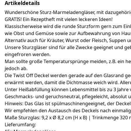
Artikeldetails
Wunderschöne Sturz-Marmeladengläser, mit dazugehörige
GRATIS! Ein Rezeptheft mit vielen leckeren Ideen!
Klassischerweise wird die runde Sturzform gern zum Ein
wie Obst und Gemüse sowie zur Aufbewahrung von Haus
Alternativ auch für Kräuter, Wurst oder Fleisch, Suppe
Unsere Sturzgläser sind für alle Zwecke geeignet und g
eingefroren werden.
Man sollte große Temperatursprünge meiden, z.B. ein hei
jedoch ab.
Die Twist Off Deckel werden gerade auf den Glasrand ged
erwärmt werden, damit die Dichtmasse weich wird. Allerd
Unter Heißabfüllung können Lebensmittel bis zu 3 Jahr
Geschmacks- und geruchsneutral, pflegeleicht, absolut 
Hinweis: Das Glas ist spülmaschinengeeignet, der Deckel 
Wir empfehlen den Austausch des Deckels nach einmal
Maße Sturzglas: 9,2 x Ø 8,2 cm (H x B) | Trinkmenge 320
Lieferumfang: