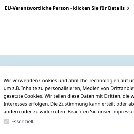
EU-Verantwortliche Person - klicken Sie für Details
Rechtliches
Services
Wir verwenden Cookies und ähnliche Technologien auf un
AGB
Kontakt
um z.B. Inhalte zu personalisieren, Medien von Drittanbi
Impressum
Registrieren
gesetzte Cookies. Wir teilen diese Daten mit Dritten, di
Datenschutzerklärung
Interesses erfolgen. Die Zustimmung kann erteilt oder ab
Barrierefreiheitserklärung
ändern oder zu widerrufen. Beachten Sie unser
Impress
Widerrufsrecht
Essenziell