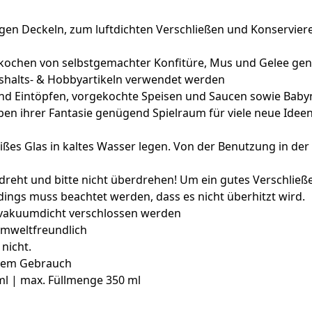
n Deckeln, zum luftdichten Verschließen und Konservieren
kochen von selbstgemachter Konfitüre, Mus und Gelee genut
halts- & Hobbyartikeln verwendet werden
n und Eintöpfen, vorgekochte Speisen und Saucen sowie Bab
eben ihrer Fantasie genügend Spielraum für viele neue Ide
ßes Glas in kaltes Wasser legen. Von der Benutzung in der 
reht und bitte nicht überdrehen! Um ein gutes Verschließe
ings muss beachtet werden, dass es nicht überhitzt wird.
e vakuumdicht verschlossen werden
umweltfreundlich
nicht.
igem Gebrauch
 ml | max. Füllmenge 350 ml