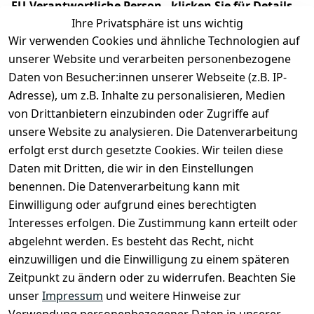
EU-Verantwortliche Person - klicken Sie für Details
Ihre Privatsphäre ist uns wichtig
Wir verwenden Cookies und ähnliche Technologien auf
unserer Website und verarbeiten personenbezogene
Daten von Besucher:innen unserer Webseite (z.B. IP-
Adresse), um z.B. Inhalte zu personalisieren, Medien
von Drittanbietern einzubinden oder Zugriffe auf
unsere Website zu analysieren. Die Datenverarbeitung
erfolgt erst durch gesetzte Cookies. Wir teilen diese
Daten mit Dritten, die wir in den Einstellungen
Rechtliches
Services
benennen. Die Datenverarbeitung kann mit
AGB
Kontakt
Einwilligung oder aufgrund eines berechtigten
Impressum
Registrieren
Interesses erfolgen. Die Zustimmung kann erteilt oder
Datenschutze
abgelehnt werden. Es besteht das Recht, nicht
rklärung
einzuwilligen und die Einwilligung zu einem späteren
Zeitpunkt zu ändern oder zu widerrufen. Beachten Sie
Barrierefreihe
itserklärung
unser
Impressum
und weitere Hinweise zur