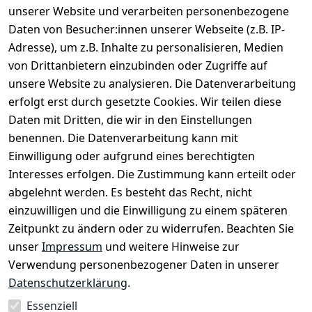
unserer Website und verarbeiten personenbezogene
Daten von Besucher:innen unserer Webseite (z.B. IP-
Adresse), um z.B. Inhalte zu personalisieren, Medien
von Drittanbietern einzubinden oder Zugriffe auf
unsere Website zu analysieren. Die Datenverarbeitung
erfolgt erst durch gesetzte Cookies. Wir teilen diese
Daten mit Dritten, die wir in den Einstellungen
Rechtliches
Services
benennen. Die Datenverarbeitung kann mit
AGB
Kontakt
Einwilligung oder aufgrund eines berechtigten
Impressum
Registrieren
Interesses erfolgen. Die Zustimmung kann erteilt oder
Datenschutze
abgelehnt werden. Es besteht das Recht, nicht
rklärung
einzuwilligen und die Einwilligung zu einem späteren
Zeitpunkt zu ändern oder zu widerrufen. Beachten Sie
Barrierefreihe
itserklärung
unser
Impressum
und weitere Hinweise zur
Verwendung personenbezogener Daten in unserer
Widerrufsrec
Datenschutzerklärung
.
ht
Essenziell