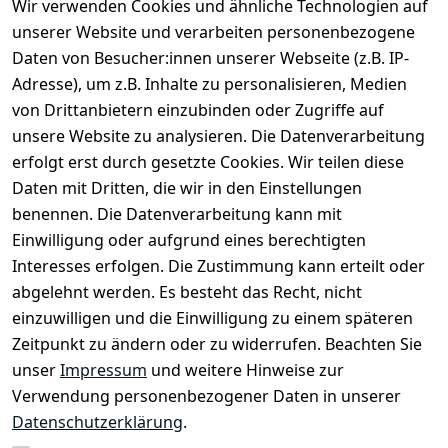
Wir verwenden Cookies und ähnliche Technologien auf
unserer Website und verarbeiten personenbezogene
Daten von Besucher:innen unserer Webseite (z.B. IP-
Adresse), um z.B. Inhalte zu personalisieren, Medien
von Drittanbietern einzubinden oder Zugriffe auf
unsere Website zu analysieren. Die Datenverarbeitung
erfolgt erst durch gesetzte Cookies. Wir teilen diese
Daten mit Dritten, die wir in den Einstellungen
Rechtliches
Services
benennen. Die Datenverarbeitung kann mit
AGB
Kontakt
Einwilligung oder aufgrund eines berechtigten
Impressum
Registrieren
Interesses erfolgen. Die Zustimmung kann erteilt oder
Datenschutze
abgelehnt werden. Es besteht das Recht, nicht
rklärung
einzuwilligen und die Einwilligung zu einem späteren
Zeitpunkt zu ändern oder zu widerrufen. Beachten Sie
Barrierefreihe
itserklärung
unser
Impressum
und weitere Hinweise zur
Verwendung personenbezogener Daten in unserer
Widerrufsrec
Datenschutzerklärung
.
ht