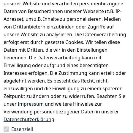
unserer Website und verarbeiten personenbezogene
Daten von Besucher:innen unserer Webseite (z.B. IP-
Adresse), um z.B. Inhalte zu personalisieren, Medien
von Drittanbietern einzubinden oder Zugriffe auf
unsere Website zu analysieren. Die Datenverarbeitung
erfolgt erst durch gesetzte Cookies. Wir teilen diese
Daten mit Dritten, die wir in den Einstellungen
Rechtliches
Services
benennen. Die Datenverarbeitung kann mit
AGB
Kontakt
Einwilligung oder aufgrund eines berechtigten
Impressum
Registrieren
Interesses erfolgen. Die Zustimmung kann erteilt oder
Datenschutze
abgelehnt werden. Es besteht das Recht, nicht
rklärung
einzuwilligen und die Einwilligung zu einem späteren
Zeitpunkt zu ändern oder zu widerrufen. Beachten Sie
Barrierefreihe
itserklärung
unser
Impressum
und weitere Hinweise zur
Verwendung personenbezogener Daten in unserer
Widerrufsrec
Datenschutzerklärung
.
ht
Essenziell