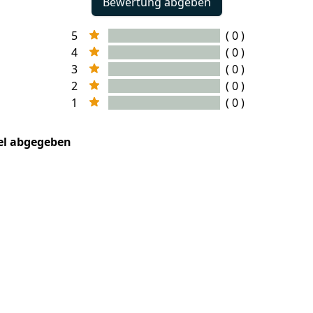
Bewertung abgeben
5
( 0 )
4
( 0 )
3
( 0 )
2
( 0 )
1
( 0 )
kel abgegeben