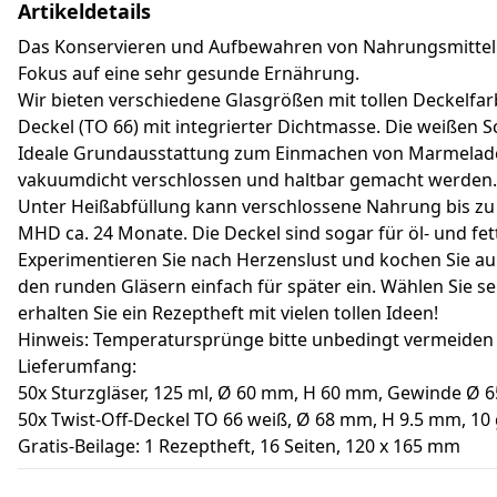
Artikeldetails
Das Konservieren und Aufbewahren von Nahrungsmitteln i
Fokus auf eine sehr gesunde Ernährung.
Wir bieten verschiedene Glasgrößen mit tollen Deckelfar
Deckel (TO 66) mit integrierter Dichtmasse. Die weißen 
Ideale Grundausstattung zum Einmachen von Marmelade,
vakuumdicht verschlossen und haltbar gemacht werden.
Unter Heißabfüllung kann verschlossene Nahrung bis zu 3
MHD ca. 24 Monate. Die Deckel sind sogar für öl- und fet
Experimentieren Sie nach Herzenslust und kochen Sie auße
den runden Gläsern einfach für später ein. Wählen Sie s
erhalten Sie ein Rezeptheft mit vielen tollen Ideen!
Hinweis: Temperatursprünge bitte unbedingt vermeiden 
Lieferumfang:
50x Sturzgläser, 125 ml, Ø 60 mm, H 60 mm, Gewinde Ø 
50x Twist-Off-Deckel TO 66 weiß, Ø 68 mm, H 9.5 mm, 10
Gratis-Beilage: 1 Rezeptheft, 16 Seiten, 120 x 165 mm