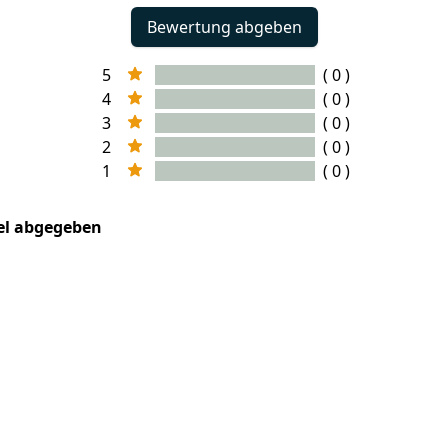
Bewertung abgeben
5
( 0 )
4
( 0 )
3
( 0 )
2
( 0 )
1
( 0 )
kel abgegeben