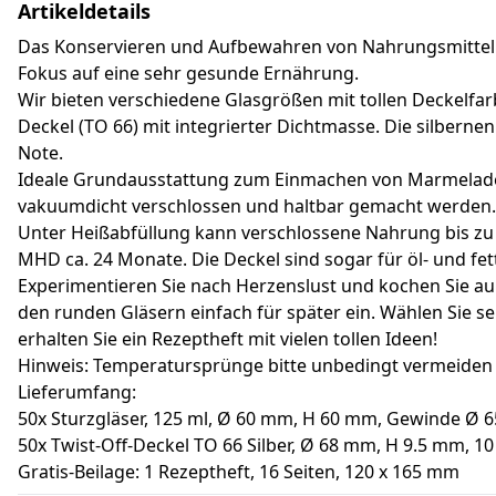
Artikeldetails
Das Konservieren und Aufbewahren von Nahrungsmitteln i
Fokus auf eine sehr gesunde Ernährung.
Wir bieten verschiedene Glasgrößen mit tollen Deckelfar
Deckel (TO 66) mit integrierter Dichtmasse. Die silberne
Note.
Ideale Grundausstattung zum Einmachen von Marmelade,
vakuumdicht verschlossen und haltbar gemacht werden.
Unter Heißabfüllung kann verschlossene Nahrung bis zu 3
MHD ca. 24 Monate. Die Deckel sind sogar für öl- und fett
Experimentieren Sie nach Herzenslust und kochen Sie auße
den runden Gläsern einfach für später ein. Wählen Sie s
erhalten Sie ein Rezeptheft mit vielen tollen Ideen!
Hinweis: Temperatursprünge bitte unbedingt vermeiden 
Lieferumfang:
50x Sturzgläser, 125 ml, Ø 60 mm, H 60 mm, Gewinde Ø 
50x Twist-Off-Deckel TO 66 Silber, Ø 68 mm, H 9.5 mm, 10
Gratis-Beilage: 1 Rezeptheft, 16 Seiten, 120 x 165 mm