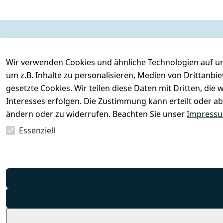
Rechtliches
Services
Wir verwenden Cookies und ähnliche Technologien auf un
AGB
Kontakt
um z.B. Inhalte zu personalisieren, Medien von Drittanbi
Impressum
Registrieren
gesetzte Cookies. Wir teilen diese Daten mit Dritten, di
Datenschutzerklärung
Interesses erfolgen. Die Zustimmung kann erteilt oder ab
Barrierefreiheitserklärung
ändern oder zu widerrufen. Beachten Sie unser
Impress
Widerrufsrecht
Essenziell
Vertrag widerrufen