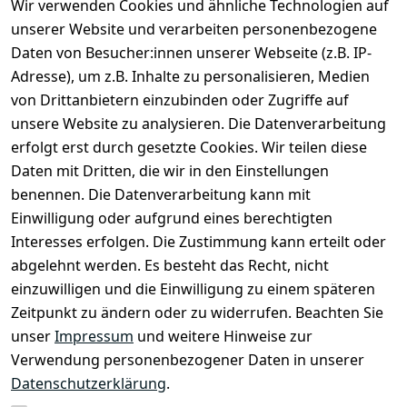
Wir verwenden Cookies und ähnliche Technologien auf
unserer Website und verarbeiten personenbezogene
Daten von Besucher:innen unserer Webseite (z.B. IP-
Adresse), um z.B. Inhalte zu personalisieren, Medien
von Drittanbietern einzubinden oder Zugriffe auf
unsere Website zu analysieren. Die Datenverarbeitung
erfolgt erst durch gesetzte Cookies. Wir teilen diese
Daten mit Dritten, die wir in den Einstellungen
Rechtliches
Services
benennen. Die Datenverarbeitung kann mit
AGB
Kontakt
Einwilligung oder aufgrund eines berechtigten
Impressum
Registrieren
Interesses erfolgen. Die Zustimmung kann erteilt oder
Datenschutze
abgelehnt werden. Es besteht das Recht, nicht
rklärung
einzuwilligen und die Einwilligung zu einem späteren
Zeitpunkt zu ändern oder zu widerrufen. Beachten Sie
Barrierefreihe
itserklärung
unser
Impressum
und weitere Hinweise zur
Verwendung personenbezogener Daten in unserer
Widerrufsrec
Datenschutzerklärung
.
ht