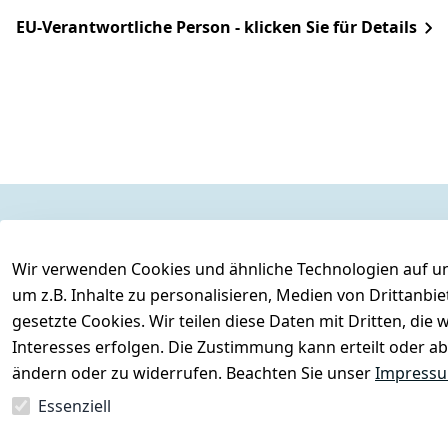
EU-Verantwortliche Person - klicken Sie für Details
Rechtliches
Services
Wir verwenden Cookies und ähnliche Technologien auf un
AGB
Kontakt
um z.B. Inhalte zu personalisieren, Medien von Drittanbi
Impressum
Registrieren
gesetzte Cookies. Wir teilen diese Daten mit Dritten, di
Datenschutzerklärung
Interesses erfolgen. Die Zustimmung kann erteilt oder ab
Barrierefreiheitserklärung
ändern oder zu widerrufen. Beachten Sie unser
Impress
Widerrufsrecht
Essenziell