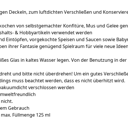
n Deckeln, zum luftdichten Verschließen und Konservieren
kochen von selbstgemachter Konfitüre, Mus und Gelee genut
halts- & Hobbyartikeln verwendet werden
n und Eintöpfen, vorgekochte Speisen und Saucen sowie Bab
eben ihrer Fantasie genügend Spielraum für viele neue Ide
ßes Glas in kaltes Wasser legen. Von der Benutzung in der 
reht und bitte nicht überdrehen! Um ein gutes Verschließe
ings muss beachtet werden, dass es nicht überhitzt wird.
e vakuumdicht verschlossen werden
umweltfreundlich
nicht.
igem Gebrauch
| max. Füllmenge 125 ml