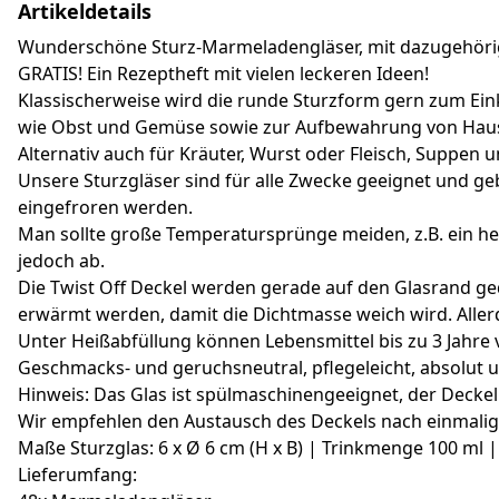
Artikeldetails
Wunderschöne Sturz-Marmeladengläser, mit dazugehörige
GRATIS! Ein Rezeptheft mit vielen leckeren Ideen!
Klassischerweise wird die runde Sturzform gern zum Ein
wie Obst und Gemüse sowie zur Aufbewahrung von Haus
Alternativ auch für Kräuter, Wurst oder Fleisch, Suppe
Unsere Sturzgläser sind für alle Zwecke geeignet und g
eingefroren werden.
Man sollte große Temperatursprünge meiden, z.B. ein hei
jedoch ab.
Die Twist Off Deckel werden gerade auf den Glasrand ged
erwärmt werden, damit die Dichtmasse weich wird. Allerd
Unter Heißabfüllung können Lebensmittel bis zu 3 Jahr
Geschmacks- und geruchsneutral, pflegeleicht, absolut 
Hinweis: Das Glas ist spülmaschinengeeignet, der Deckel 
Wir empfehlen den Austausch des Deckels nach einmal
Maße Sturzglas: 6 x Ø 6 cm (H x B) | Trinkmenge 100 ml 
Lieferumfang: