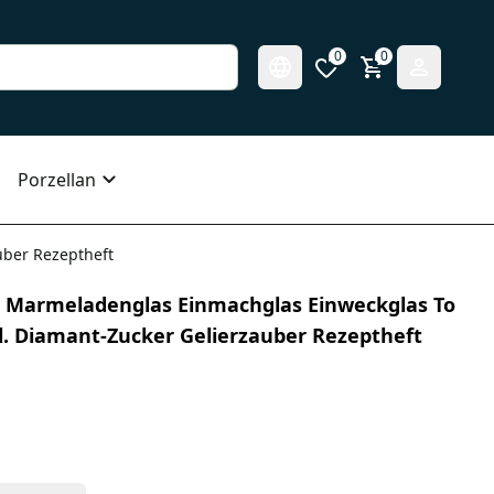
0
0
Porzellan
uber Rezeptheft
ml Marmeladenglas Einmachglas Einweckglas To
cl. Diamant-Zucker Gelierzauber Rezeptheft