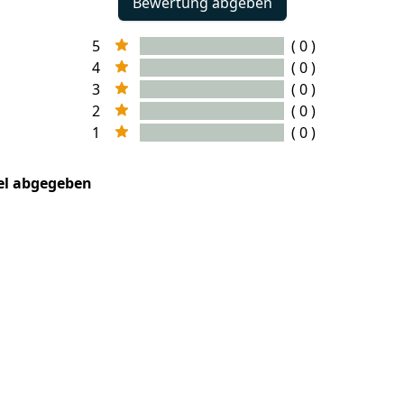
Bewertung abgeben
5
( 0 )
4
( 0 )
3
( 0 )
2
( 0 )
1
( 0 )
kel abgegeben