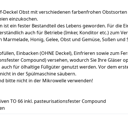
-Off-Deckel Obst mit verschiedenen farbenfrohen Obstsorte
eien einzukochen.
t ein fester Bestandteil des Lebens geworden. Für die Ein
rständlich auch für Betriebe (Imker, Konditor etc.) zum Ve
on Marmelade, Honig, Gelee, Obst und Gemüse, Soßen und 
bfüllen, Einbacken (OHNE Deckel), Einfrieren sowie zum F
ionsfester Compound) versehen, wodurch Sie Ihre Gläser op
 auch für ölhaltige Füllgüter genutzt werden. Vor dem ers
 nicht in der Spülmaschine säubern.
 bitte nicht in der Mikrowelle verwenden!
iven TO 66 inkl. pasteurisationsfester Compound
ten