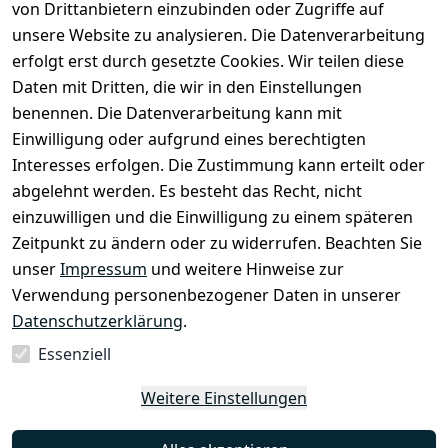
von Drittanbietern einzubinden oder Zugriffe auf
unsere Website zu analysieren. Die Datenverarbeitung
erfolgt erst durch gesetzte Cookies. Wir teilen diese
Daten mit Dritten, die wir in den Einstellungen
Rechtliches
Services
benennen. Die Datenverarbeitung kann mit
AGB
Kontakt
Einwilligung oder aufgrund eines berechtigten
Impressum
Registrieren
Interesses erfolgen. Die Zustimmung kann erteilt oder
Datenschutze
abgelehnt werden. Es besteht das Recht, nicht
rklärung
einzuwilligen und die Einwilligung zu einem späteren
Zeitpunkt zu ändern oder zu widerrufen. Beachten Sie
Barrierefreihe
itserklärung
unser
Impressum
und weitere Hinweise zur
Verwendung personenbezogener Daten in unserer
Widerrufsrec
Datenschutzerklärung
.
ht
Essenziell
Vertrag
Weitere Einstellungen
widerrufen