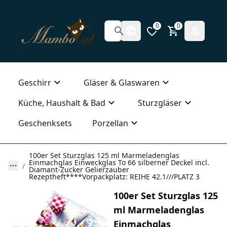
0
0
Geschirr
Gläser & Glaswaren
Küche, Haushalt & Bad
Sturzgläser
Geschenksets
Porzellan
100er Set Sturzglas 125 ml Marmeladenglas
Einmachglas Einweckglas To 66 silberner Deckel incl.
Diamant-Zucker Gelierzauber
Rezeptheft****Vorpackplatz: REIHE 42.1///PLATZ 3
100er Set Sturzglas 125
ml Marmeladenglas
Einmachglas