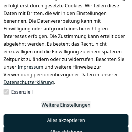
erfolgt erst durch gesetzte Cookies. Wir teilen diese
Daten mit Dritten, die wir in den Einstellungen
Rechtliches
Services
benennen. Die Datenverarbeitung kann mit
AGB
Kontakt
Einwilligung oder aufgrund eines berechtigten
Impressum
Registrieren
Interesses erfolgen. Die Zustimmung kann erteilt oder
Datenschutze
abgelehnt werden. Es besteht das Recht, nicht
rklärung
einzuwilligen und die Einwilligung zu einem späteren
Zeitpunkt zu ändern oder zu widerrufen. Beachten Sie
Barrierefreihe
itserklärung
unser
Impressum
und weitere Hinweise zur
Verwendung personenbezogener Daten in unserer
Widerrufsrec
Datenschutzerklärung
.
ht
Essenziell
Vertrag
Weitere Einstellungen
widerrufen
Alles akzeptieren