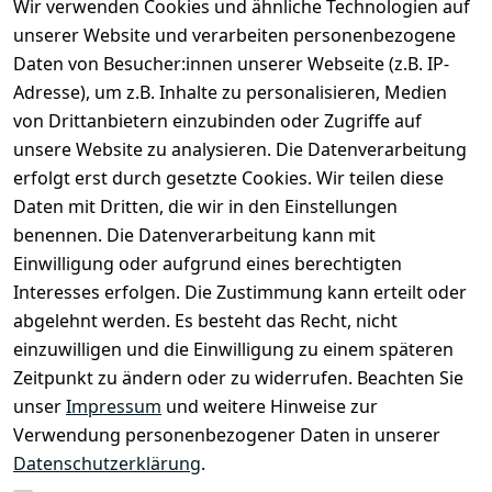
Wir verwenden Cookies und ähnliche Technologien auf
unserer Website und verarbeiten personenbezogene
Daten von Besucher:innen unserer Webseite (z.B. IP-
Adresse), um z.B. Inhalte zu personalisieren, Medien
von Drittanbietern einzubinden oder Zugriffe auf
unsere Website zu analysieren. Die Datenverarbeitung
erfolgt erst durch gesetzte Cookies. Wir teilen diese
Daten mit Dritten, die wir in den Einstellungen
Rechtliches
Services
benennen. Die Datenverarbeitung kann mit
AGB
Kontakt
Einwilligung oder aufgrund eines berechtigten
Impressum
Registrieren
Interesses erfolgen. Die Zustimmung kann erteilt oder
Datenschutze
abgelehnt werden. Es besteht das Recht, nicht
rklärung
einzuwilligen und die Einwilligung zu einem späteren
Zeitpunkt zu ändern oder zu widerrufen. Beachten Sie
Barrierefreihe
itserklärung
unser
Impressum
und weitere Hinweise zur
Verwendung personenbezogener Daten in unserer
Widerrufsrec
Datenschutzerklärung
.
ht