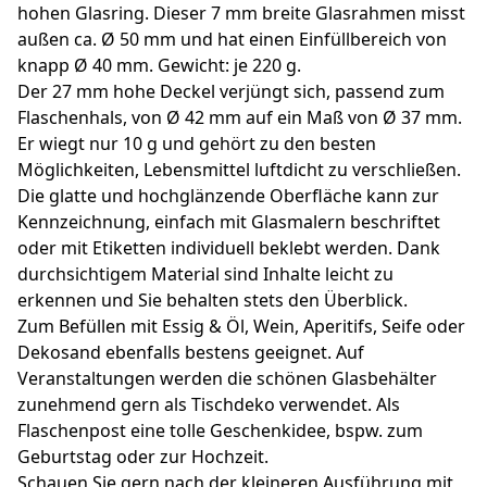
hohen Glasring. Dieser 7 mm breite Glasrahmen misst
außen ca. Ø 50 mm und hat einen Einfüllbereich von
knapp Ø 40 mm. Gewicht: je 220 g.
Der 27 mm hohe Deckel verjüngt sich, passend zum
Flaschenhals, von Ø 42 mm auf ein Maß von Ø 37 mm.
Er wiegt nur 10 g und gehört zu den besten
Möglichkeiten, Lebensmittel luftdicht zu verschließen.
Die glatte und hochglänzende Oberfläche kann zur
Kennzeichnung, einfach mit Glasmalern beschriftet
oder mit Etiketten individuell beklebt werden. Dank
durchsichtigem Material sind Inhalte leicht zu
erkennen und Sie behalten stets den Überblick.
Zum Befüllen mit Essig & Öl, Wein, Aperitifs, Seife oder
Dekosand ebenfalls bestens geeignet. Auf
Veranstaltungen werden die schönen Glasbehälter
zunehmend gern als Tischdeko verwendet. Als
Flaschenpost eine tolle Geschenkidee, bspw. zum
Geburtstag oder zur Hochzeit.
Schauen Sie gern nach der kleineren Ausführung mit