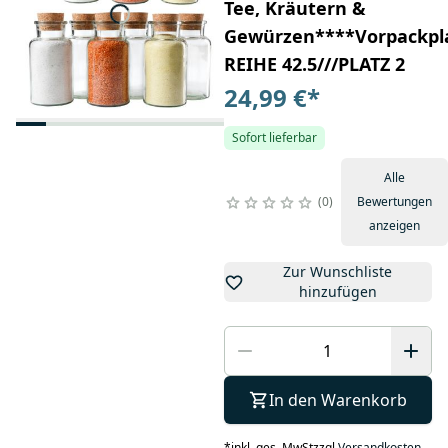
Tee, Kräutern &
Gewürzen****Vorpackpla
REIHE 42.5///PLATZ 2
24,99 €
*
Sofort lieferbar
Alle
0
Bewertungen
anzeigen
Zur Wunschliste
hinzufügen
In den Warenkorb
*
inkl. ges. MwSt
zzgl.
Versandkosten