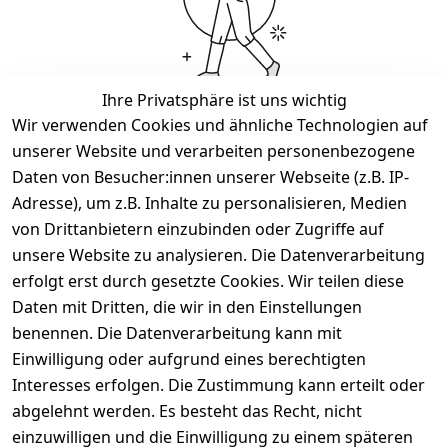
Ihre Privatsphäre ist uns wichtig
Wir verwenden Cookies und ähnliche Technologien auf
Wir haben keine Artikel mehr in dieser Kategorie.
unserer Website und verarbeiten personenbezogene
Haben Sie nicht gefunden, was Sie suchen?
Daten von Besucher:innen unserer Webseite (z.B. IP-
Adresse), um z.B. Inhalte zu personalisieren, Medien
Artikel durchsuchen
von Drittanbietern einzubinden oder Zugriffe auf
unsere Website zu analysieren. Die Datenverarbeitung
erfolgt erst durch gesetzte Cookies. Wir teilen diese
Rechtliches
Services
Daten mit Dritten, die wir in den Einstellungen
AGB
Kontakt
benennen. Die Datenverarbeitung kann mit
Einwilligung oder aufgrund eines berechtigten
Impressum
Registrieren
Interesses erfolgen. Die Zustimmung kann erteilt oder
Datenschutze
abgelehnt werden. Es besteht das Recht, nicht
rklärung
einzuwilligen und die Einwilligung zu einem späteren
Barrierefreihe