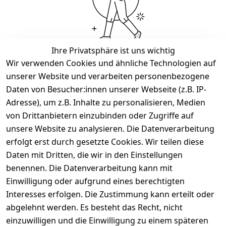
Ihre Privatsphäre ist uns wichtig
Wir verwenden Cookies und ähnliche Technologien auf
Wir haben keine Artikel mehr in dieser Kategorie.
unserer Website und verarbeiten personenbezogene
Haben Sie nicht gefunden, was Sie suchen?
Daten von Besucher:innen unserer Webseite (z.B. IP-
Adresse), um z.B. Inhalte zu personalisieren, Medien
Artikel durchsuchen
von Drittanbietern einzubinden oder Zugriffe auf
unsere Website zu analysieren. Die Datenverarbeitung
erfolgt erst durch gesetzte Cookies. Wir teilen diese
Rechtliches
Services
Daten mit Dritten, die wir in den Einstellungen
AGB
Kontakt
benennen. Die Datenverarbeitung kann mit
Einwilligung oder aufgrund eines berechtigten
Impressum
Registrieren
Interesses erfolgen. Die Zustimmung kann erteilt oder
Datenschutze
abgelehnt werden. Es besteht das Recht, nicht
rklärung
einzuwilligen und die Einwilligung zu einem späteren
Barrierefreihe