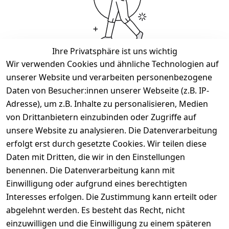
Ihre Privatsphäre ist uns wichtig
Wir verwenden Cookies und ähnliche Technologien auf
Wir haben keine Artikel mehr in dieser Kategorie.
unserer Website und verarbeiten personenbezogene
Haben Sie nicht gefunden, was Sie suchen?
Daten von Besucher:innen unserer Webseite (z.B. IP-
Adresse), um z.B. Inhalte zu personalisieren, Medien
Artikel durchsuchen
von Drittanbietern einzubinden oder Zugriffe auf
unsere Website zu analysieren. Die Datenverarbeitung
erfolgt erst durch gesetzte Cookies. Wir teilen diese
Rechtliches
Services
Daten mit Dritten, die wir in den Einstellungen
AGB
Kontakt
benennen. Die Datenverarbeitung kann mit
Einwilligung oder aufgrund eines berechtigten
Impressum
Registrieren
Interesses erfolgen. Die Zustimmung kann erteilt oder
Datenschutze
abgelehnt werden. Es besteht das Recht, nicht
rklärung
einzuwilligen und die Einwilligung zu einem späteren
Barrierefreihe