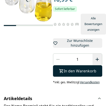
Sofort lieferbar
Alle
0
Bewertungen
anzeigen
Zur Wunschliste
hinzufügen
In den Warenkorb
*
inkl. ges. MwSt
zzgl.
Versandkosten
Artikeldetails
Der Name Bormioli steht für ein traditionelles und