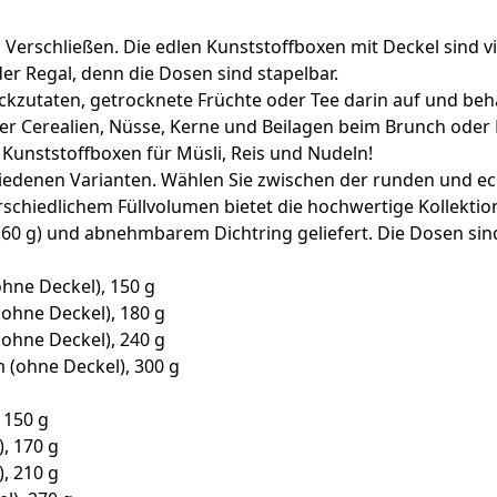
 Verschließen. Die edlen Kunststoffboxen mit Deckel sind vie
 Regal, denn die Dosen sind stapelbar.
kzutaten, getrocknete Früchte oder Tee darin auf und beha
r Cerealien, Nüsse, Kerne und Beilagen beim Brunch oder Bu
 Kunststoffboxen für Müsli, Reis und Nudeln!
chiedenen Varianten. Wählen Sie zwischen der runden und ec
chiedlichem Füllvolumen bietet die hochwertige Kollektion
(60 g) und abnehmbarem Dichtring geliefert. Die Dosen sin
(ohne Deckel), 150 g
 (ohne Deckel), 180 g
 (ohne Deckel), 240 g
cm (ohne Deckel), 300 g
 150 g
), 170 g
), 210 g