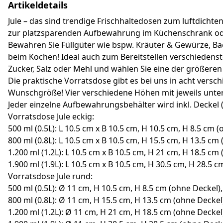
Artikeldetails
Jule – das sind trendige Frischhaltedosen zum luftdichten
zur platzsparenden Aufbewahrung im Küchenschrank oder
Bewahren Sie Füllgüter wie bspw. Kräuter & Gewürze, Bac
beim Kochen! Ideal auch zum Bereitstellen verschiedenste
Zucker, Salz oder Mehl und wählen Sie eine der größeren
Die praktische Vorratsdose gibt es bei uns in acht vers
Wunschgröße! Vier verschiedene Höhen mit jeweils unters
Jeder einzelne Aufbewahrungsbehälter wird inkl. Deckel 
Vorratsdose Jule eckig:
500 ml (0.5L): L 10.5 cm x B 10.5 cm, H 10.5 cm, H 8.5 cm 
800 ml (0.8L): L 10.5 cm x B 10.5 cm, H 15.5 cm, H 13.5 cm
1.200 ml (1.2L): L 10.5 cm x B 10.5 cm, H 21 cm, H 18.5 cm
1.900 ml (1.9L): L 10.5 cm x B 10.5 cm, H 30.5 cm, H 28.5 
Vorratsdose Jule rund:
500 ml (0.5L): Ø 11 cm, H 10.5 cm, H 8.5 cm (ohne Deckel),
800 ml (0.8L): Ø 11 cm, H 15.5 cm, H 13.5 cm (ohne Deckel
1.200 ml (1.2L): Ø 11 cm, H 21 cm, H 18.5 cm (ohne Deckel