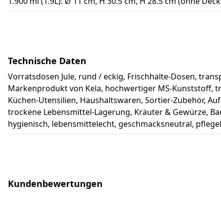
1.900 ml (1.9L): Ø 11 cm, H 30.5 cm, H 28.5 cm (ohne Decke
Technische Daten
Vorratsdosen Jule, rund / eckig, Frischhalte-Dosen, tran
Markenprodukt von Kela, hochwertiger MS-Kunststoff, tr
Küchen-Utensilien, Haushaltswaren, Sortier-Zubehör, Au
trockene Lebensmittel-Lagerung, Kräuter & Gewürze, Bac
hygienisch, lebensmittelecht, geschmacksneutral, pflege
Kundenbewertungen