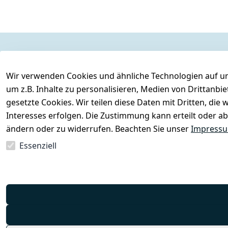
Rechtliches
Services
Wir verwenden Cookies und ähnliche Technologien auf un
AGB
Kontakt
um z.B. Inhalte zu personalisieren, Medien von Drittanbi
Impressum
Registrieren
gesetzte Cookies. Wir teilen diese Daten mit Dritten, di
Datenschutzerklärung
Interesses erfolgen. Die Zustimmung kann erteilt oder ab
Barrierefreiheitserklärung
ändern oder zu widerrufen. Beachten Sie unser
Impress
Widerrufsrecht
Essenziell
Vertrag widerrufen