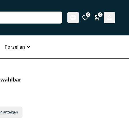
0
0
Porzellan
 wählbar
en anzeigen